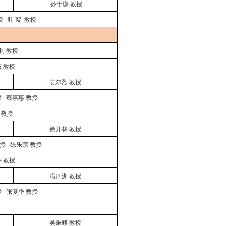
孙于谦
教授
授
叶
絮
教授
利
教授
燕
教授
姜尔烈
教授
授
蔡嘉惠
教授
教授
徐开林
教授
授
陈乐宗
教授
宇
教授
冯四洲
教授
授
张复华
教授
吴秉毅
教授