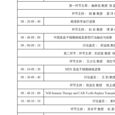
第一环节主席：
杨林花
教授
张
环节主持：
胡
豫
教授
梁
洋
08：20-08：40
精准医学
诊疗进展
环节主持：
杜
欣
教授
谭
获
08：40-09：00
中国造血干细胞移植及新型疗法融合与创新
09：00-09：10
讨论嘉宾：
宋远斌
教
第二环节：环节主席：刘启发
教授
环节主持：
王少元
教授
张红
09：10-09：30
MDS 造血干细胞移植进展
09：30-09：40
讨论嘉宾：
王
韵
教
环节主持：
张连生
教授
张义
09：40-10：00
Will Immune Therapy and CAR-T-cells Replace Transpla
10：00-10：10
讨论嘉宾：
束
环节主持：
宋永平
教授
杜
新