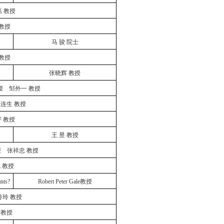
磊
教授
教授
马
骏
院士
教授
张晓辉
教授
授
邹外一
教授
张连生
教授
宇
教授
王
昱
教授
授
张祥忠
教授
成
教授
nts?
Robert Peter Gale教授
玲玲
教授
教授