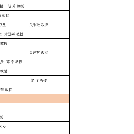
授
胡
芳
教授
茹
教授
获益
吴秉毅
教授
授
宋远斌
教授
教授
肖若芝
教授
授
苏
宁
教授
教授
梁
洋
教授
莹莹
教授
授
教授