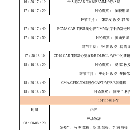
16：50-17：10
全人源
CAR-T重塑RRMM治疗格局
17：10-17：20
讨论嘉宾：
陈晓勤
教
环节主持：
张新友
教授
郭
智
17：20-17：40
BCMA CAR-T伊基奥仑赛在MM治疗中的新进
17：40-17：50
讨论嘉宾：
黄涵英
教
环节主持：
张
青
教授
易
海
17：50-18:
10
CD19 CAR-T阿基仑赛在R/R DLBCL 治疗中的新
18：10-18：20
讨论嘉宾：
杨
辉
教
环节主持：
王树叶
教授
黎国伟
18：20-18：40
CMA/GPRC5D双靶点CART治疗R/R骨髓瘤
18：40-18：50
讨论嘉宾：
陈美兰
教
10月19日上午
时间
内容
开场致辞
08：00-08：20
院领导、
马
军
教授
、
胡
豫
教授、李
娟
教授