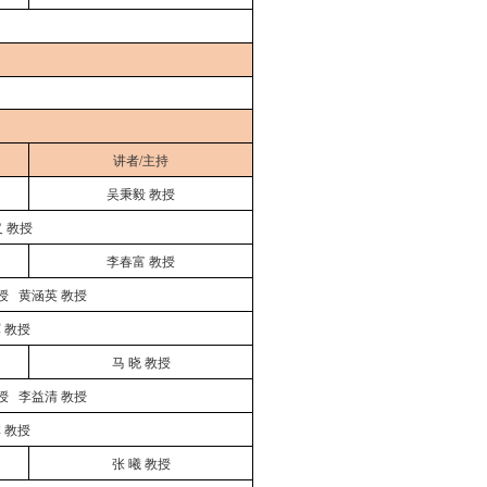
：
讲者
/主持
吴秉毅
教授
义
教授
李春富
教授
授
黄涵英
教授
军
教授
马
晓
教授
授
李益清
教授
林
教授
张
曦
教授