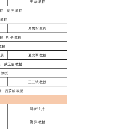
王
华
教授
授
黄
竞
教授
教授
展
夏忠军
教授
授
周
旻
教授
教授
进展
夏忠军
教授
授
戴玉俊
教授
教授
王三斌
教授
授
吕蔚然
教授
讲者
/主持
梁
洋
教授