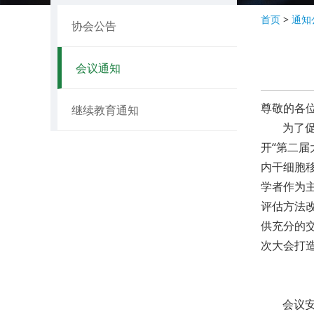
首页
>
通知
协会公告
会议通知
尊敬的各
继续教育通知
为了
开
“第二
内干细胞
学者作为
评估方法
供充分的
次大会打
会议