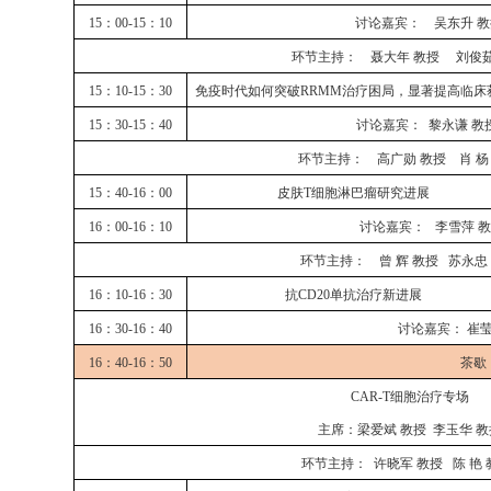
15：00-15：10
讨论嘉宾：
吴东升
教
环节主持：
聂大年
教授
刘俊
15：10-15：30
免疫时代如何突破
RRMM治疗困局，显著提高临床
15：30-15：40
讨论嘉宾：
黎永谦
教
环节主持：
高广勋
教授
肖
杨
15：40-16：00
皮肤
T细胞淋巴瘤研究进展
16：00-16：10
讨论嘉宾：
李雪萍
教
环节主持：
曾
辉
教授
苏永忠
16：10-16：30
抗
CD20单抗治疗新进展
16：30-16：40
讨论嘉宾：
崔
16：40-16：50
茶歇
CAR-T细胞治疗专场
主席：梁爱斌
教授
李玉华
教
环节主持：
许晓军
教授
陈
艳