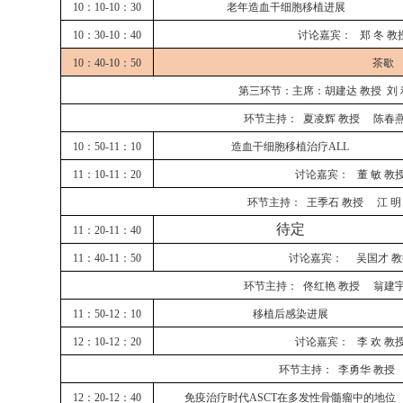
10：10-10：30
老年造血干细胞移植进展
10：30-10：40
讨论嘉宾：
郑
冬
教
10：40-10：50
茶歇
第三环节：主席：胡建达
教授
刘
环节主持：
夏凌辉
教授
陈春
10：50-11：10
造血干细胞移植治疗
ALL
11：10-11：20
讨论嘉宾：
董
敏
教
环节主持：
王季石
教授
江
明
待定
11：20-11：40
11：40-11：50
讨论嘉宾：
吴国才
教
环节主持：
佟红艳
教授
翁建
11：50-12：10
移植后感染进展
12：10-12：20
讨论嘉宾：
李
欢
教
环节主持：
李勇华
教授
12：20-12：40
免疫治疗时代
ASCT在多发性骨髓瘤中的地位