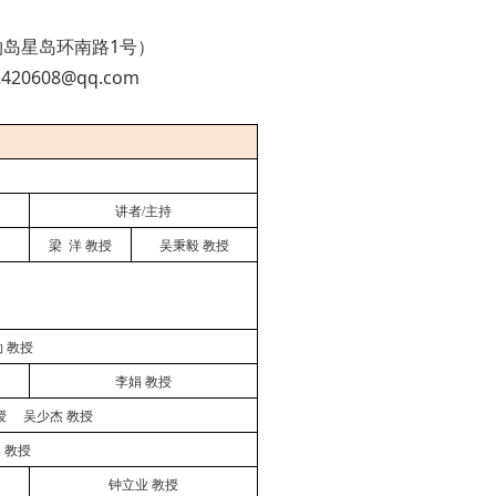
物岛星岛环南路
1号）
02420608@qq.com
讲者
/主持
梁
洋
教授
吴秉毅
教授
勃
教授
李娟
教授
授
吴少杰
教授
琴
教授
钟立业
教授