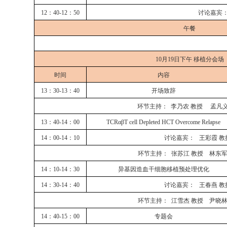
12：40-12：50
讨论嘉宾
午餐
10月19日下午 移植分会场
时间
内容
13：30-13：40
开场致辞
环节主持：
李乃农
教授
孟凡
13：40-14：00
TCRαβT cell Depleted HCT Overcome Relapse
14：00-14：10
讨论嘉宾：
王彩霞
教
环节主持：
张苏江
教授
林东
14：10-14：30
异基因造血干细胞移植预处理优化
14：30-14：40
讨论嘉宾：
王春燕
教
环节主持：
江雪杰
教授
尹晓
14：40-15：00
专题会