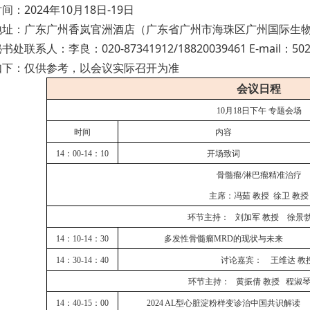
时间：
2024年10月18日-19日
地址：广东广州香岚官洲酒店（广东省广州市海珠区广州国际生
秘书处联系人：李良：
020-87341912/18820039461 E-mail：5
如下：仅供参考，以会议实际召开为准
会议日程
10月18日下午 专题会场
时间
内容
14：00-14：10
开场致词
骨髓瘤
/淋巴瘤精准治疗
主席：冯茹
教授
徐卫
教授
环节主持：
刘加军
教授
徐景
14：10-14：30
多发性骨髓瘤
MRD的现状与未来
14：30-14：40
讨论嘉宾：
王维达
教
环节主持：
黄振倩
教授
程淑
14：40-15：00
2024 AL型心脏淀粉样变诊治中国共识解读